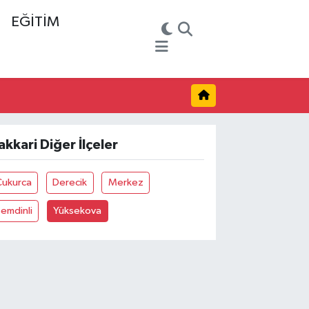
EĞİTİM
akkari Diğer İlçeler
Çukurca
Derecik
Merkez
emdinli
Yüksekova