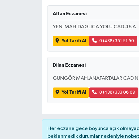
Altan Eczanesi
YENİ MAH.DAĞLICA YOLU CAD.46 A
Yol Tarifi Al
0 (438) 351 51 50
Dilan Eczanesi
GÜNGÖR MAH.ANAFARTALAR CAD.N
Yol Tarifi Al
0 (438) 333 06 69
Her eczane gece boyunca açık olmayabili
beklenmedik durumlar nedeniyle nöbete