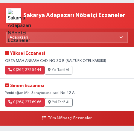
Sakarya Adapazarı Nöbetçi Eczaneler
Yüksel Eczanesi
ORTA MAH ANKARA CAD. NO 30 B (BALTÜRK OTEL KARŞISI)
0 (264) 272 54 44
Yol Tarifi Al
Sinem Eczanesi
Yenidoğan Mh. Saraybosna cad. No:42 A
0 (264) 277 69 66
Yol Tarifi Al
Tüm Nöbetçi Eczaneler