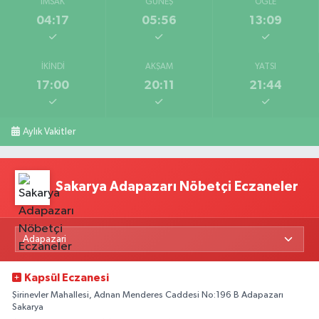
İMSAK
GÜNEŞ
ÖĞLE
04:17
05:56
13:09
İKINDI
AKŞAM
YATSI
17:00
20:11
21:44
Aylık Vakitler
Sakarya Adapazarı Nöbetçi Eczaneler
Kapsül Eczanesi
Şirinevler Mahallesi, Adnan Menderes Caddesi No:196 B Adapazarı
Sakarya