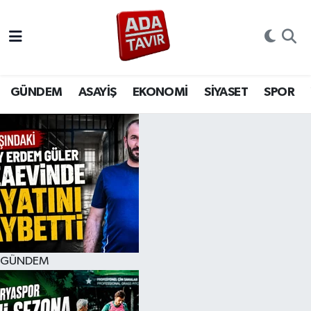
GÜNDEM
GÜNDEM
Sakarya Nöbetçi Eczaneler
ASAYİŞ
ASAYİŞ
Sakarya Hava Durumu
GÜNDEM
ASAYİŞ
EKONOMİ
SİYASET
SPOR
EKONOMİ
EKONOMİ
Sakarya Namaz Vakitleri
SİYASET
SİYASET
Sakarya Trafik Yoğunluk Haritası
SPOR
SPOR
Süper Lig Puan Durumu ve Fikstür
YAŞAM
YAŞAM
Tüm Manşetler
GÜNDEM
EĞİTİM
EĞİTİM
Son Dakika Haberleri
MAGAZİN
MAGAZİN
Haber Arşivi