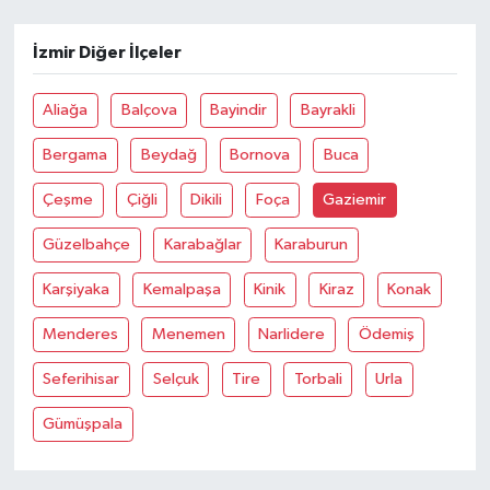
İzmir Diğer İlçeler
Aliağa
Balçova
Bayindir
Bayrakli
Bergama
Beydağ
Bornova
Buca
Çeşme
Çiğli
Dikili
Foça
Gaziemir
Güzelbahçe
Karabağlar
Karaburun
Karşiyaka
Kemalpaşa
Kinik
Kiraz
Konak
Menderes
Menemen
Narlidere
Ödemiş
Seferihisar
Selçuk
Tire
Torbali
Urla
Gümüşpala