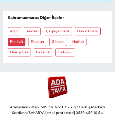
Kahramanmaraş Diğer İlçeler
Afşin
Andirin
Çağlayancerit
Dulkadiroğlu
Ekinözü
Elbistan
Göksun
Nurhak
Onikişubat
Pazarcik
Türkoğlu
Arabacıalanı Mah. 509. Sk. No:3 D:2 Yiğit Çelik İş Merkezi
Serdivan/SAKARYA
[email protected]
0530 450 10 54