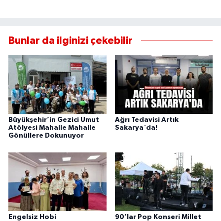
Bunlar da ilginizi çekebilir
Büyükşehir’in Gezici Umut
Ağrı Tedavisi Artık
Atölyesi Mahalle Mahalle
Sakarya'da!
Gönüllere Dokunuyor
Engelsiz Hobi
90’lar Pop Konseri Millet