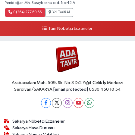
Yenidoğan Mh. Saraybosna cad. No:42 A
0 (264) 277 69 66
Yol Tarifi Al
Tüm Nöbetçi Eczaneler
Arabacıalanı Mah. 509. Sk. No:3 D:2 Yiğit Çelik İş Merkezi
Serdivan/SAKARYA
[email protected]
0530 450 10 54
Sakarya Nöbetçi Eczaneler
Sakarya Hava Durumu
Sakarya Namaz Vakitleri