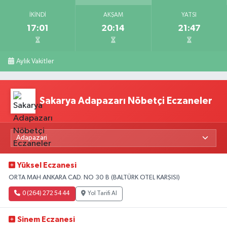
İKINDI
AKŞAM
YATSI
17:01
20:14
21:47
Aylık Vakitler
Sakarya Adapazarı Nöbetçi Eczaneler
Yüksel Eczanesi
ORTA MAH ANKARA CAD. NO 30 B (BALTÜRK OTEL KARŞISI)
0 (264) 272 54 44
Yol Tarifi Al
Sinem Eczanesi