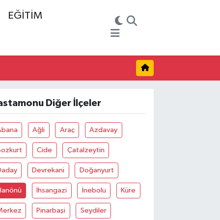
EĞİTİM
astamonu Diğer İlçeler
Abana
Ağli
Araç
Azdavay
Bozkurt
Cide
Çatalzeytin
Daday
Devrekani
Doğanyurt
Hanönü
İhsangazi
İnebolu
Küre
Merkez
Pinarbaşi
Seydiler