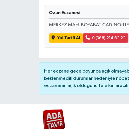
Ozan Eczanesi
MERKEZ MAH. BOYABAT CAD. NO:11E
Yol Tarifi Al
0 (366) 214 62 22
Her eczane gece boyunca açık olmayabili
beklenmedik durumlar nedeniyle nöbete
eczanenin açık olduğunu telefon aracılığıy