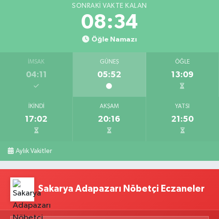
SONRAKI VAKTE KALAN
08:33
Öğle Namazı
İMSAK
GÜNEŞ
ÖĞLE
04:11
05:52
13:09
İKINDI
AKŞAM
YATSI
17:02
20:16
21:50
Aylık Vakitler
Sakarya Adapazarı Nöbetçi Eczaneler