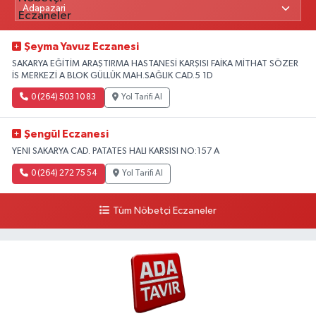
Şeyma Yavuz Eczanesi
SAKARYA EĞİTİM ARAŞTIRMA HASTANESİ KARŞISI FAİKA MİTHAT SÖZER
İS MERKEZİ A BLOK GÜLLÜK MAH.SAĞLIK CAD.5 1D
0 (264) 503 10 83
Yol Tarifi Al
Şengül Eczanesi
YENI SAKARYA CAD. PATATES HALI KARSISI NO:157 A
0 (264) 272 75 54
Yol Tarifi Al
Tüm Nöbetçi Eczaneler