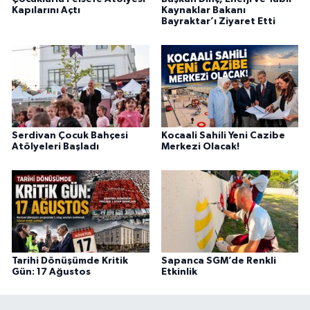
Kapılarını Açtı
Kaynaklar Bakanı
Bayraktar’ı Ziyaret Etti
Serdivan Çocuk Bahçesi
Kocaali Sahili Yeni Cazibe
Atölyeleri Başladı
Merkezi Olacak!
Tarihi Dönüşümde Kritik
Sapanca SGM’de Renkli
Gün: 17 Ağustos
Etkinlik