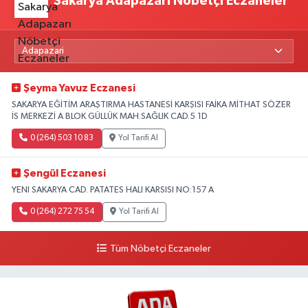
Sakarya Adapazarı Nöbetçi Eczaneler
Şeyma Yavuz Eczanesi
SAKARYA EĞİTİM ARAŞTIRMA HASTANESİ KARŞISI FAİKA MİTHAT SÖZER
İS MERKEZİ A BLOK GÜLLÜK MAH.SAĞLIK CAD.5 1D
0 (264) 503 10 83
Yol Tarifi Al
Şengül Eczanesi
YENI SAKARYA CAD. PATATES HALI KARSISI NO:157 A
0 (264) 272 75 54
Yol Tarifi Al
Tüm Nöbetçi Eczaneler