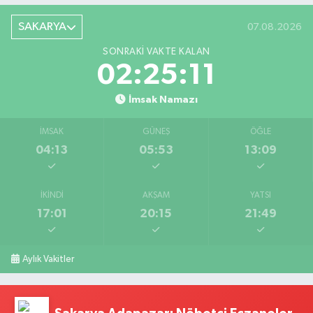
SAKARYA
07.08.2026
SONRAKI VAKTE KALAN
02:25:10
İmsak Namazı
İMSAK
GÜNEŞ
ÖĞLE
04:13
05:53
13:09
İKINDI
AKŞAM
YATSI
17:01
20:15
21:49
Aylık Vakitler