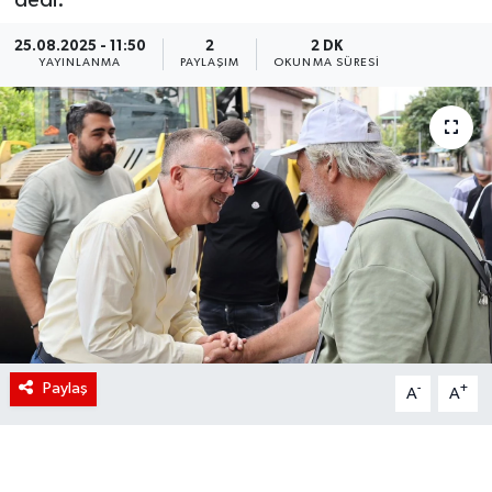
25.08.2025 - 11:50
2
2 DK
YAYINLANMA
PAYLAŞIM
OKUNMA SÜRESI
Paylaş
-
+
A
A