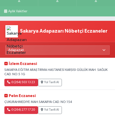
Aylık Vakitler
Sakarya Adapazarı Nöbetçi Eczaneler
İzlem Eczanesi
SAKARYA EĞİTİM ARAŞTIRMA HASTANESİ KARŞISI GÜLLÜK MAH. SAĞLIK
CAD. NO:5 1G
0 (264) 503 13 23
Yol Tarifi Al
Pelın Eczanesi
ÇUKURAHMEDIYE MAH.SAKARYA CAD. NO:154
0 (264) 277 17 20
Yol Tarifi Al