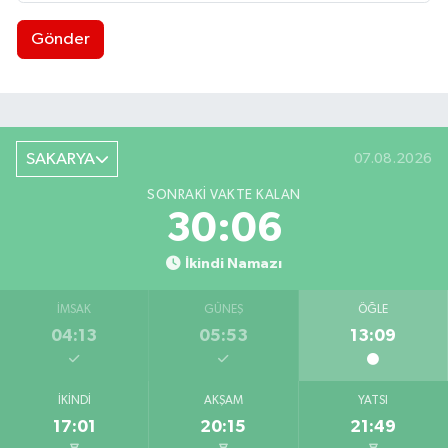
Gönder
SAKARYA
07.08.2026
SONRAKI VAKTE KALAN
30:05
İkindi Namazı
İMSAK
GÜNEŞ
ÖĞLE
04:13
05:53
13:09
İKINDI
AKŞAM
YATSI
17:01
20:15
21:49