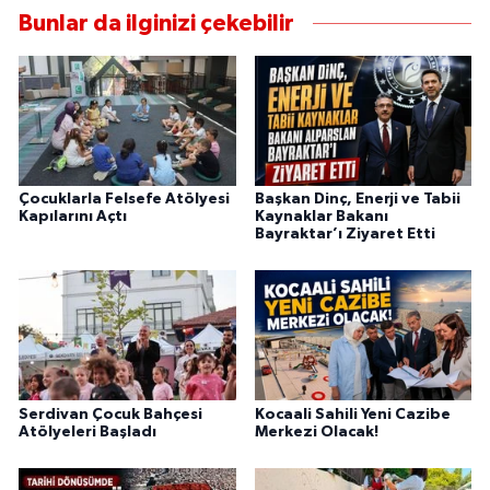
Bunlar da ilginizi çekebilir
Çocuklarla Felsefe Atölyesi
Başkan Dinç, Enerji ve Tabii
Kapılarını Açtı
Kaynaklar Bakanı
Bayraktar’ı Ziyaret Etti
Serdivan Çocuk Bahçesi
Kocaali Sahili Yeni Cazibe
Atölyeleri Başladı
Merkezi Olacak!