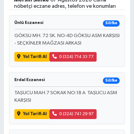
nöbetçi eczane adres, telefon ve konumları
Ünlü Eczanesi
Silifke
GÖKSU MH. 72 SK. NO:4D GÖKSU ASM KARŞISI
- SEÇKİNLER MAĞZASI ARKASI
Yol Tarifi Al
0 (324) 714 33 77
Erdal Eczanesi
Silifke
TAŞUCU MAH.7 SOKAK NO:18 A TAŞUCU ASM
KARŞISI
Yol Tarifi Al
0 (324) 741 29 97