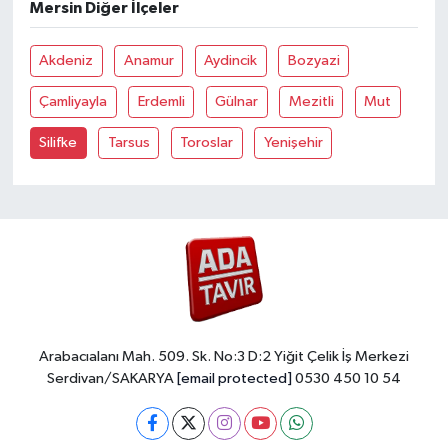
Mersin Diğer İlçeler
Akdeniz
Anamur
Aydincik
Bozyazi
Çamliyayla
Erdemli
Gülnar
Mezitli
Mut
Silifke
Tarsus
Toroslar
Yenişehir
Arabacıalanı Mah. 509. Sk. No:3 D:2 Yiğit Çelik İş Merkezi
Serdivan/SAKARYA
[email protected]
0530 450 10 54