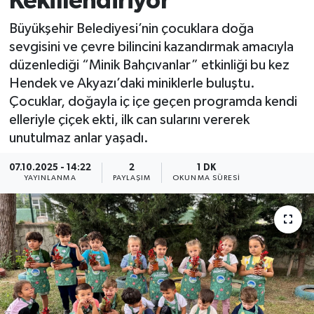
Kekillendiriyor
Büyükşehir Belediyesi’nin çocuklara doğa
sevgisini ve çevre bilincini kazandırmak amacıyla
düzenlediği “Minik Bahçıvanlar” etkinliği bu kez
Hendek ve Akyazı’daki miniklerle buluştu.
Çocuklar, doğayla iç içe geçen programda kendi
elleriyle çiçek ekti, ilk can sularını vererek
unutulmaz anlar yaşadı.
07.10.2025 - 14:22
2
1 DK
YAYINLANMA
PAYLAŞIM
OKUNMA SÜRESI