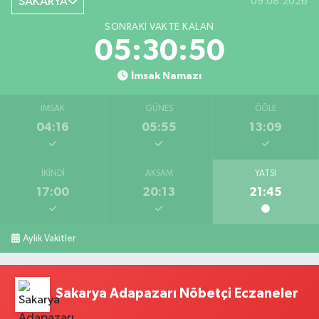
SAKARYA
09.08.2026
SONRAKI VAKTE KALAN
05:30:49
İmsak Namazı
İMSAK
GÜNEŞ
ÖĞLE
04:16
05:55
13:09
İKINDI
AKŞAM
YATSI
17:00
20:13
21:45
Aylık Vakitler
Sakarya Adapazarı Nöbetçi Eczaneler