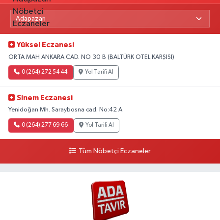
Yüksel Eczanesi
ORTA MAH ANKARA CAD. NO 30 B (BALTÜRK OTEL KARŞISI)
0 (264) 272 54 44
Yol Tarifi Al
Sinem Eczanesi
Yenidoğan Mh. Saraybosna cad. No:42 A
0 (264) 277 69 66
Yol Tarifi Al
Tüm Nöbetçi Eczaneler