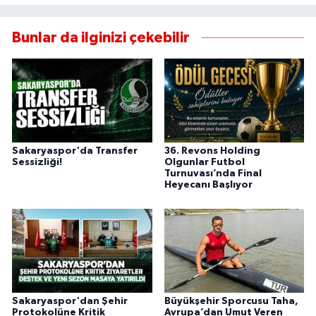
Bunlar da ilginizi çekebilir
Sakaryaspor'da Transfer
36. Revons Holding
Sessizliği!
Olgunlar Futbol
Turnuvası’nda Final
Heyecanı Başlıyor
Sakaryaspor'dan Şehir
Büyükşehir Sporcusu Taha,
Protokolüne Kritik
Avrupa’dan Umut Veren