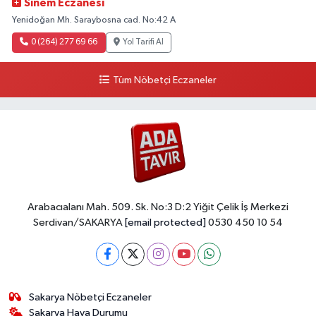
Sinem Eczanesi
Yenidoğan Mh. Saraybosna cad. No:42 A
0 (264) 277 69 66
Yol Tarifi Al
Tüm Nöbetçi Eczaneler
Arabacıalanı Mah. 509. Sk. No:3 D:2 Yiğit Çelik İş Merkezi
Serdivan/SAKARYA
[email protected]
0530 450 10 54
Sakarya Nöbetçi Eczaneler
Sakarya Hava Durumu