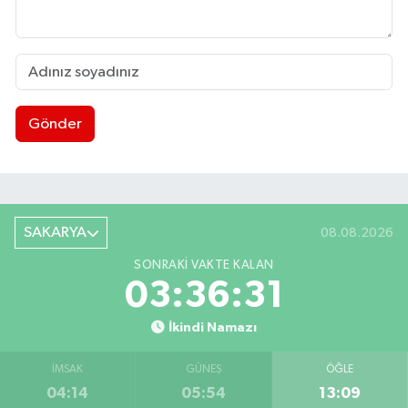
Gönder
SAKARYA
08.08.2026
SONRAKI VAKTE KALAN
03:36:30
İkindi Namazı
İMSAK
GÜNEŞ
ÖĞLE
04:14
05:54
13:09