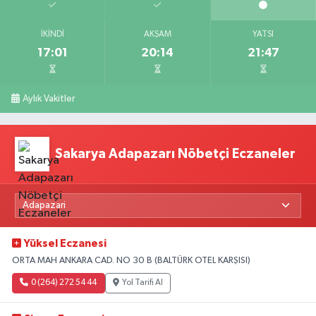
İKINDI
AKŞAM
YATSI
17:01
20:14
21:47
Aylık Vakitler
Sakarya Adapazarı Nöbetçi Eczaneler
Yüksel Eczanesi
ORTA MAH ANKARA CAD. NO 30 B (BALTÜRK OTEL KARŞISI)
0 (264) 272 54 44
Yol Tarifi Al