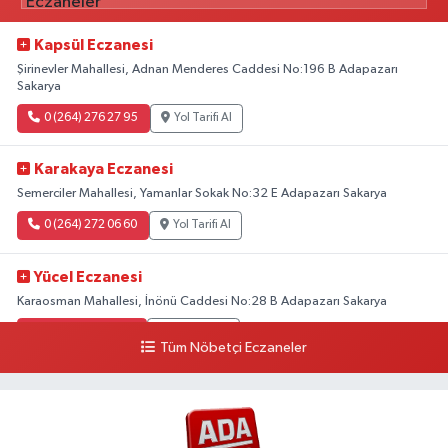
Kapsül Eczanesi
Şirinevler Mahallesi, Adnan Menderes Caddesi No:196 B Adapazarı
Sakarya
0 (264) 276 27 95
Yol Tarifi Al
Karakaya Eczanesi
Semerciler Mahallesi, Yamanlar Sokak No:32 E Adapazarı Sakarya
0 (264) 272 06 60
Yol Tarifi Al
Yücel Eczanesi
Karaosman Mahallesi, İnönü Caddesi No:28 B Adapazarı Sakarya
0 (264) 274 11 90
Yol Tarifi Al
Tüm Nöbetçi Eczaneler
Kent Eczanesi
Karaman Mahallesi, Cahit Kıraç Caddesi No:31 16 Adapazarı Sakarya
0 (264) 221 29 51
Yol Tarifi Al