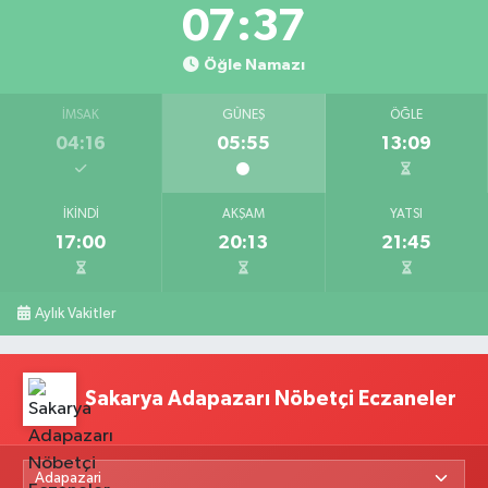
07:37
Öğle Namazı
İMSAK
GÜNEŞ
ÖĞLE
04:16
05:55
13:09
İKINDI
AKŞAM
YATSI
17:00
20:13
21:45
Aylık Vakitler
Sakarya Adapazarı Nöbetçi Eczaneler