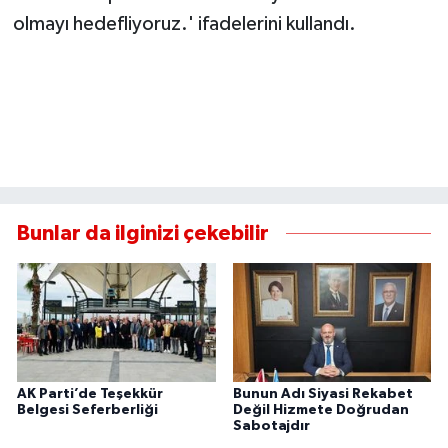
olmayı hedefliyoruz.' ifadelerini kullandı.
Bunlar da ilginizi çekebilir
AK Parti’de Teşekkür
Bunun Adı Siyasi Rekabet
Belgesi Seferberliği
Değil Hizmete Doğrudan
Sabotajdır