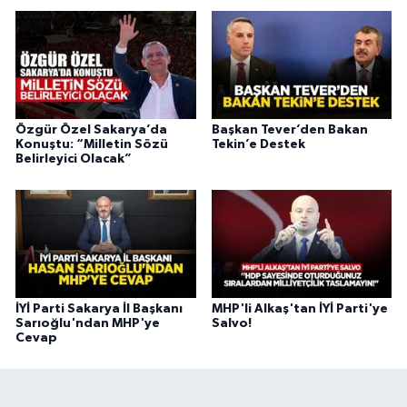
Özgür Özel Sakarya’da
Başkan Tever’den Bakan
Konuştu: “Milletin Sözü
Tekin’e Destek
Belirleyici Olacak”
İYİ Parti Sakarya İl Başkanı
MHP'li Alkaş'tan İYİ Parti'ye
Sarıoğlu'ndan MHP'ye
Salvo!
Cevap