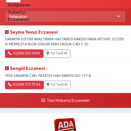
Şeyma Yavuz Eczanesi
SAKARYA EĞİTİM ARAŞTIRMA HASTANESİ KARŞISI FAİKA MİTHAT SÖZER
İS MERKEZİ A BLOK GÜLLÜK MAH.SAĞLIK CAD.5 1D
0 (264) 503 10 83
Yol Tarifi Al
Şengül Eczanesi
YENI SAKARYA CAD. PATATES HALI KARSISI NO:157 A
0 (264) 272 75 54
Yol Tarifi Al
Tüm Nöbetçi Eczaneler