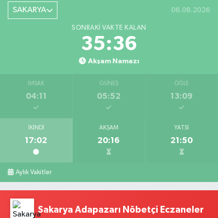
SAKARYA
06.08.2026
SONRAKI VAKTE KALAN
35:35
Akşam Namazı
İMSAK
GÜNEŞ
ÖĞLE
04:11
05:52
13:09
İKINDI
AKŞAM
YATSI
17:02
20:16
21:50
Aylık Vakitler
Sakarya Adapazarı Nöbetçi Eczaneler