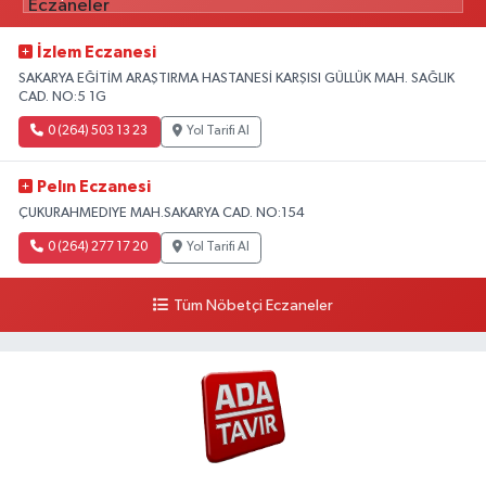
İzlem Eczanesi
SAKARYA EĞİTİM ARAŞTIRMA HASTANESİ KARŞISI GÜLLÜK MAH. SAĞLIK
CAD. NO:5 1G
0 (264) 503 13 23
Yol Tarifi Al
Pelın Eczanesi
ÇUKURAHMEDIYE MAH.SAKARYA CAD. NO:154
0 (264) 277 17 20
Yol Tarifi Al
Tüm Nöbetçi Eczaneler