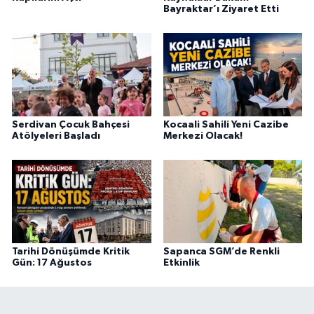
Bayraktar’ı Ziyaret Etti
Serdivan Çocuk Bahçesi
Kocaali Sahili Yeni Cazibe
Atölyeleri Başladı
Merkezi Olacak!
Tarihi Dönüşümde Kritik
Sapanca SGM’de Renkli
Gün: 17 Ağustos
Etkinlik