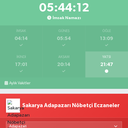
05:44:11
İmsak Namazı
İMSAK
GÜNEŞ
ÖĞLE
04:14
05:54
13:09
İKINDI
AKŞAM
YATSI
17:01
20:14
21:47
Aylık Vakitler
Sakarya Adapazarı Nöbetçi Eczaneler