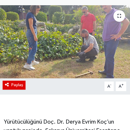
Paylaş
-
+
A
A
Yürütücülüğünü Doç. Dr. Derya Evrim Koç’un