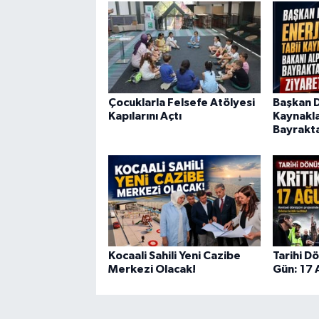
Çocuklarla Felsefe Atölyesi
Başkan Di
Kapılarını Açtı
Kaynakla
Bayrakta
Kocaali Sahili Yeni Cazibe
Tarihi D
Merkezi Olacak!
Gün: 17