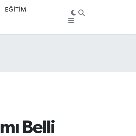
EĞİTİM
ı Belli