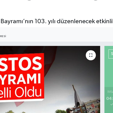
ayramı’nın 103. yılı düzenlenecek etkinli
RESI
İMS
04: