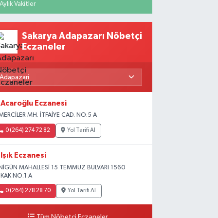
Aylık Vakitler
Sakarya Adapazarı Nöbetçi
Eczaneler
Acaroğlu Eczanesi
MERCİLER MH. İTFAİYE CAD. NO:5 A
0 (264) 274 72 82
Yol Tarifi Al
Işık Eczanesi
NİGÜN MAHALLESİ 15 TEMMUZ BULVARI 1560
KAK NO:1 A
0 (264) 278 28 70
Yol Tarifi Al
Tüm Nöbetçi Eczaneler