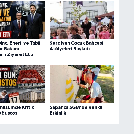
nç, Enerji ve Tabii
Serdivan Çocuk Bahçesi
r Bakanı
Atölyeleri Başladı
r’ı Ziyaret Etti
önüşümde Kritik
Sapanca SGM’de Renkli
 Ağustos
Etkinlik