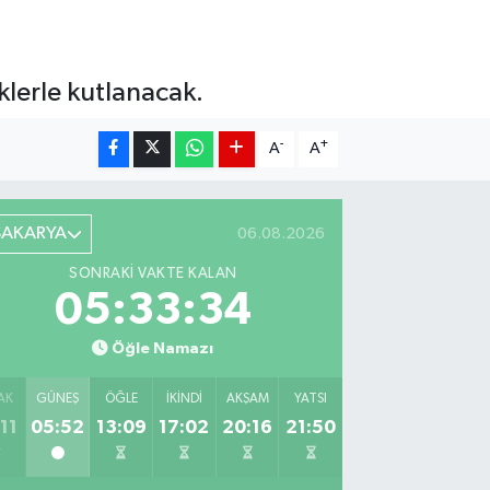
klerle kutlanacak.
-
+
A
A
SAKARYA
06.08.2026
SONRAKI VAKTE KALAN
05:33:33
Öğle Namazı
AK
GÜNEŞ
ÖĞLE
İKINDI
AKŞAM
YATSI
11
05:52
13:09
17:02
20:16
21:50