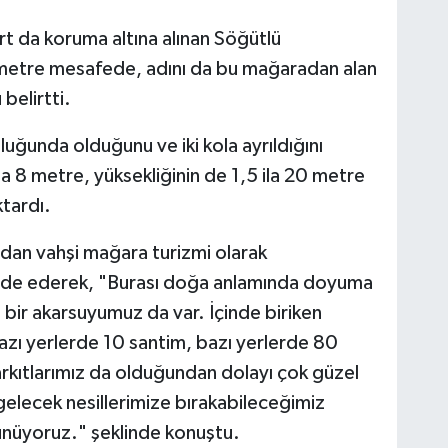
t da koruma altına alınan Söğütlü
ometre mesafede, adını da bu mağaradan alan
elirtti.
ğunda olduğunu ve iki kola ayrıldığını
la 8 metre, yüksekliğinin de 1,5 ila 20 metre
ktardı.
ndan vahşi mağara turizmi olarak
 ifade ederek, "Burası doğa anlamında doyuma
e bir akarsuyumuz da var. İçinde biriken
bazı yerlerde 10 santim, bazı yerlerde 80
arkıtlarımız da olduğundan dolayı çok güzel
 gelecek nesillerimize bırakabileceğimiz
şünüyoruz." şeklinde konuştu.