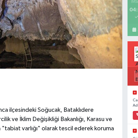
İMS
04:
Ca
Ad
nca ilçesindeki Soğucak, Bataklıdere
lik ve İklim Değişikliği Bakanlığı, Karasu ve
a "tabiat varlığı" olarak tescil ederek koruma