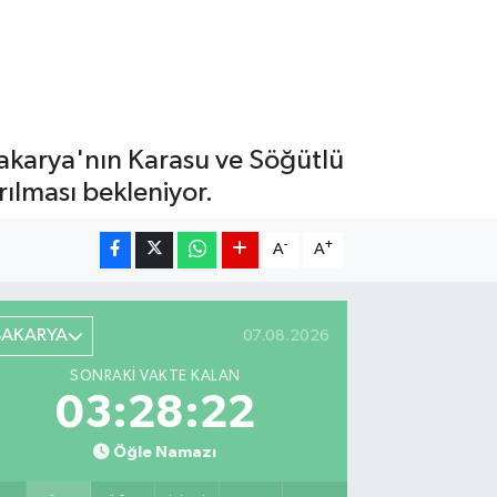
 Sakarya'nın Karasu ve Söğütlü
rılması bekleniyor.
-
+
A
A
SAKARYA
07.08.2026
SONRAKI VAKTE KALAN
03:28:20
Öğle Namazı