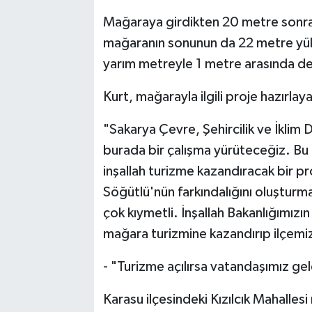
Mağaraya girdikten 20 metre sonra 
mağaranın sonunun da 22 metre yüks
yarım metreyle 1 metre arasında deği
Kurt, mağarayla ilgili proje hazırlay
"Sakarya Çevre, Şehircilik ve İklim 
burada bir çalışma yürüteceğiz. Bu
inşallah turizme kazandıracak bir p
Söğütlü'nün farkındalığını oluşturm
çok kıymetli. İnşallah Bakanlığımızı
mağara turizmine kazandırıp ilçemiz
- "Turizme açılırsa vatandaşımız gel
Karasu ilçesindeki Kızılcık Mahalles