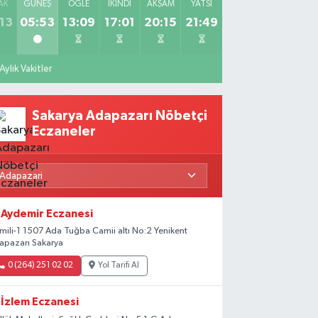
AK
GÜNEŞ
ÖĞLE
İKINDI
AKŞAM
YATSI
13
05:53
13:09
17:01
20:15
21:49
Aylık Vakitler
Sakarya Adapazarı Nöbetçi
Eczaneler
Aydemir Eczanesi
mili-1 1507 Ada Tuğba Camii altı No:2 Yenikent
apazarı Sakarya
0 (264) 251 02 02
Yol Tarifi Al
İzlem Eczanesi