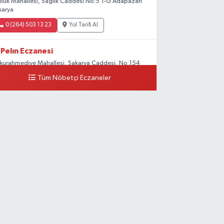
llük Mahallesi, Sağlık Caddesi No:5 1-G Adapazarı
karya
0 (264) 503 13 23
Yol Tarifi Al
Pelın Eczanesi
kurahmediye Mahallesi, Sakarya Caddesi, No:154
apazarı Sakarya
Tüm Nöbetçi Eczaneler
0 (264) 277 17 20
Yol Tarifi Al