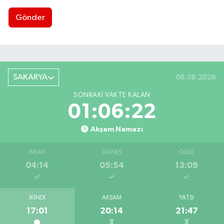
Gönder
SAKARYA
08.08.2026
SONRAKI VAKTE KALAN
01:06:21
Akşam Namazı
İMSAK
GÜNEŞ
ÖĞLE
04:14
05:54
13:09
İKINDI
AKŞAM
YATSI
17:01
20:14
21:47