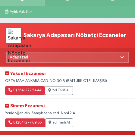
Aylık Vakitler
Sakarya Adapazarı Nöbetçi Eczaneler
Yüksel Eczanesi
ORTA MAH ANKARA CAD. NO 30 B (BALTÜRK OTEL KARŞISI)
0 (264) 272 54 44
Yol Tarifi Al
Sinem Eczanesi
Yenidoğan Mh. Saraybosna cad. No:42 A
0 (264) 277 69 66
Yol Tarifi Al