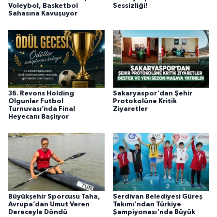
Voleybol, Basketbol
Sessizliği!
Sahasına Kavuşuyor
36. Revons Holding
Sakaryaspor'dan Şehir
Olgunlar Futbol
Protokolüne Kritik
Turnuvası’nda Final
Ziyaretler
Heyecanı Başlıyor
Büyükşehir Sporcusu Taha,
Serdivan Belediyesi Güreş
Avrupa’dan Umut Veren
Takımı'ndan Türkiye
Dereceyle Döndü
Şampiyonası'nda Büyük