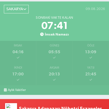
SAKARYA
09.08.2026
SONRAKI VAKTE KALAN
07:40
İmsak Namazı
İMSAK
GÜNEŞ
ÖĞLE
04:16
05:55
13:09
İKINDI
AKŞAM
YATSI
17:00
20:13
21:45
Aylık Vakitler
Sakarya Adapazarı Nöbetçi Eczaneler