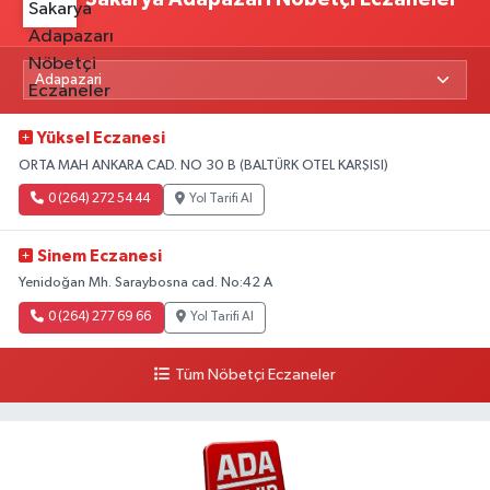
Yüksel Eczanesi
ORTA MAH ANKARA CAD. NO 30 B (BALTÜRK OTEL KARŞISI)
0 (264) 272 54 44
Yol Tarifi Al
Sinem Eczanesi
Yenidoğan Mh. Saraybosna cad. No:42 A
0 (264) 277 69 66
Yol Tarifi Al
Tüm Nöbetçi Eczaneler