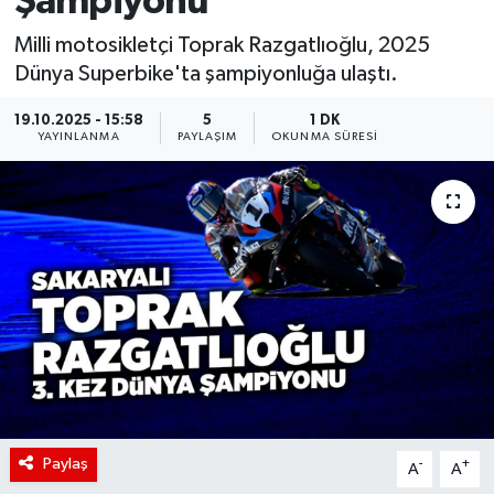
Şampiyonu
Milli motosikletçi Toprak Razgatlıoğlu, 2025
Dünya Superbike'ta şampiyonluğa ulaştı.
19.10.2025 - 15:58
5
1 DK
YAYINLANMA
PAYLAŞIM
OKUNMA SÜRESI
Paylaş
-
+
A
A