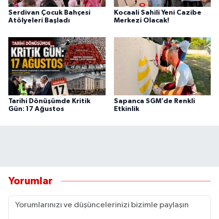
Serdivan Çocuk Bahçesi
Kocaali Sahili Yeni Cazibe
Atölyeleri Başladı
Merkezi Olacak!
Tarihi Dönüşümde Kritik
Sapanca SGM’de Renkli
Gün: 17 Ağustos
Etkinlik
Yorumlar