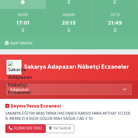
İKINDI
AKŞAM
YATSI
17:01
20:15
21:49
Aylık Vakitler
Sakarya Adapazarı Nöbetçi Eczaneler
Şeyma Yavuz Eczanesi
SAKARYA EĞİTİM ARAŞTIRMA HASTANESİ KARŞISI FAİKA MİTHAT SÖZER
İS MERKEZİ A BLOK GÜLLÜK MAH.SAĞLIK CAD.5 1D
0 (264) 503 10 83
Yol Tarifi Al