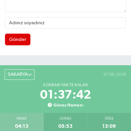
Gönder
SAKARYA
07.08.2026
SONRAKI VAKTE KALAN
01:37:41
Güneş Namazı
İMSAK
GÜNEŞ
ÖĞLE
04:13
05:53
13:09