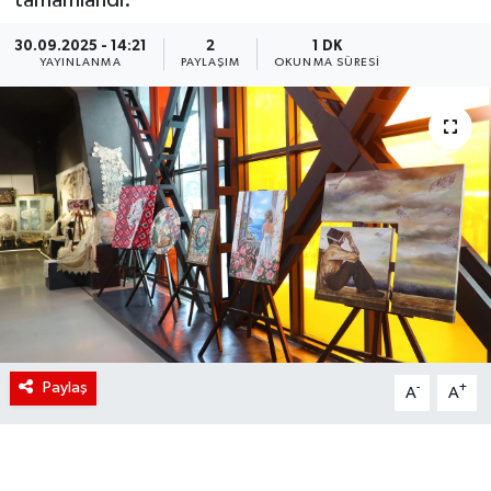
30.09.2025 - 14:21
2
1 DK
YAYINLANMA
PAYLAŞIM
OKUNMA SÜRESI
Paylaş
-
+
A
A