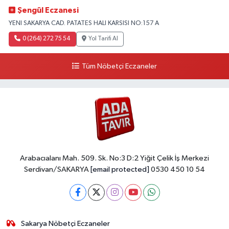
Şengül Eczanesi
YENI SAKARYA CAD. PATATES HALI KARSISI NO:157 A
0 (264) 272 75 54
Yol Tarifi Al
Tüm Nöbetçi Eczaneler
Arabacıalanı Mah. 509. Sk. No:3 D:2 Yiğit Çelik İş Merkezi
Serdivan/SAKARYA
[email protected]
0530 450 10 54
Sakarya Nöbetçi Eczaneler