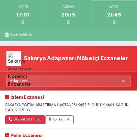
İKINDI
AKŞAM
YATSI
17:01
20:15
21:49
Aylık Vakitler
Sakarya Adapazarı Nöbetçi Eczaneler
İzlem Eczanesi
SAKARYA EĞİTİM ARAŞTIRMA HASTANESİ KARŞISI GÜLLÜK MAH. SAĞLIK
CAD. NO:5 1G
0 (264) 503 13 23
Yol Tarifi Al
Pelın Eczanesi