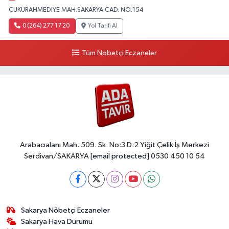
ÇUKURAHMEDIYE MAH.SAKARYA CAD. NO:154
0 (264) 277 17 20
Yol Tarifi Al
Tüm Nöbetçi Eczaneler
Arabacıalanı Mah. 509. Sk. No:3 D:2 Yiğit Çelik İş Merkezi
Serdivan/SAKARYA
[email protected]
0530 450 10 54
Sakarya Nöbetçi Eczaneler
Sakarya Hava Durumu