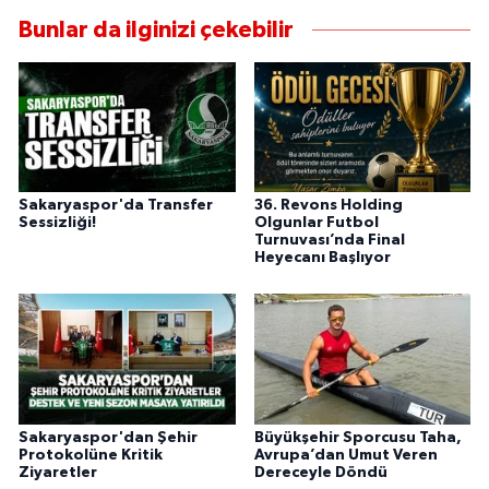
Bunlar da ilginizi çekebilir
Sakaryaspor'da Transfer
36. Revons Holding
Sessizliği!
Olgunlar Futbol
Turnuvası’nda Final
Heyecanı Başlıyor
Sakaryaspor'dan Şehir
Büyükşehir Sporcusu Taha,
Protokolüne Kritik
Avrupa’dan Umut Veren
Ziyaretler
Dereceyle Döndü