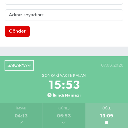
Gönder
SAKARYA
07.08.2026
SONRAKI VAKTE KALAN
15:52
İkindi Namazı
İMSAK
GÜNEŞ
ÖĞLE
04:13
05:53
13:09