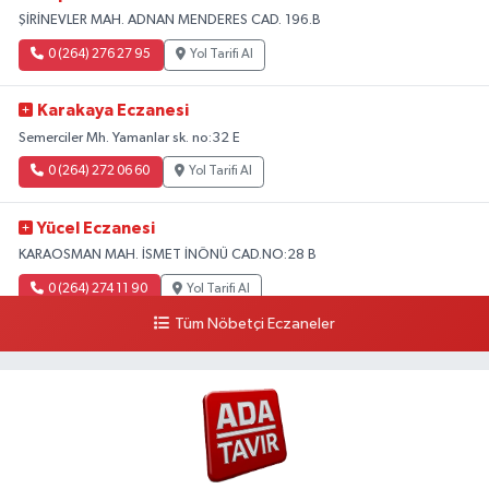
ŞİRİNEVLER MAH. ADNAN MENDERES CAD. 196.B
0 (264) 276 27 95
Yol Tarifi Al
Karakaya Eczanesi
Semerciler Mh. Yamanlar sk. no:32 E
0 (264) 272 06 60
Yol Tarifi Al
Yücel Eczanesi
KARAOSMAN MAH. İSMET İNÖNÜ CAD.NO:28 B
0 (264) 274 11 90
Yol Tarifi Al
Tüm Nöbetçi Eczaneler