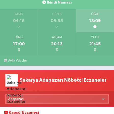
İkindi Namazı
İMSAK
GÜNEŞ
ÖĞLE
04:16
05:55
13:09
İKINDI
AKŞAM
YATSI
17:00
20:13
21:45
Aylık Vakitler
Sakarya Adapazarı Nöbetçi Eczaneler
Kapsül Eczanesi