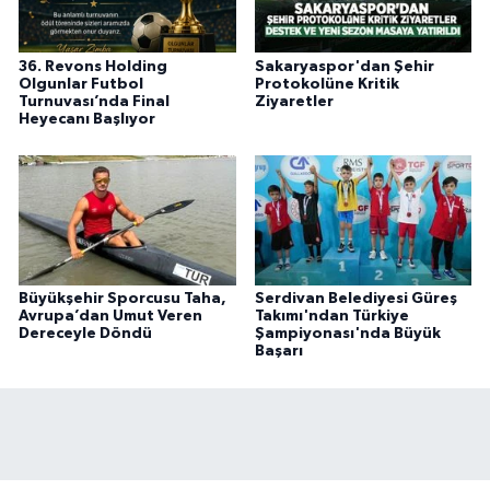
36. Revons Holding
Sakaryaspor'dan Şehir
Olgunlar Futbol
Protokolüne Kritik
Turnuvası’nda Final
Ziyaretler
Heyecanı Başlıyor
Büyükşehir Sporcusu Taha,
Serdivan Belediyesi Güreş
Avrupa’dan Umut Veren
Takımı'ndan Türkiye
Dereceyle Döndü
Şampiyonası'nda Büyük
Başarı