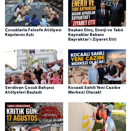
Çocuklarla Felsefe Atölyesi
Başkan Dinç, Enerji ve Tabii
Kapılarını Açtı
Kaynaklar Bakanı
Bayraktar’ı Ziyaret Etti
Serdivan Çocuk Bahçesi
Kocaali Sahili Yeni Cazibe
Atölyeleri Başladı
Merkezi Olacak!