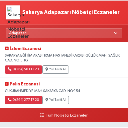
Sakarya Adapazarı Nöbetçi Eczaneler
İzlem Eczanesi
SAKARYA EĞİTİM ARAŞTIRMA HASTANESİ KARŞISI GÜLLÜK MAH. SAĞLIK
CAD. NO:5 1G
0 (264) 503 13 23
Yol Tarifi Al
Pelın Eczanesi
ÇUKURAHMEDIYE MAH.SAKARYA CAD. NO:154
0 (264) 277 17 20
Yol Tarifi Al
Tüm Nöbetçi Eczaneler