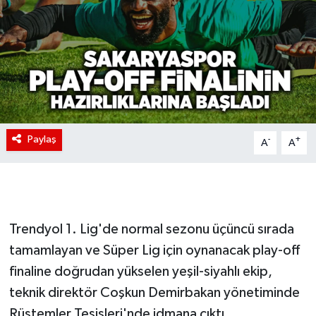
Paylaş
-
+
A
A
Trendyol 1. Lig'de normal sezonu üçüncü sırada
tamamlayan ve Süper Lig için oynanacak play-off
finaline doğrudan yükselen yeşil-siyahlı ekip,
teknik direktör Coşkun Demirbakan yönetiminde
Rüstemler Tesisleri'nde idmana çıktı.