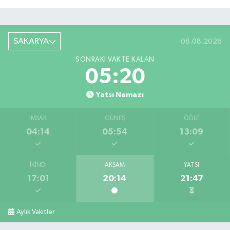
SAKARYA
08.08.2026
SONRAKI VAKTE KALAN
05:19
Yatsı Namazı
İMSAK
GÜNEŞ
ÖĞLE
04:14
05:54
13:09
İKINDI
AKŞAM
YATSI
17:01
20:14
21:47
Aylık Vakitler