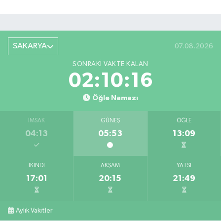
SAKARYA
07.08.2026
SONRAKI VAKTE KALAN
02:10:16
Öğle Namazı
İMSAK
GÜNEŞ
ÖĞLE
04:13
05:53
13:09
İKINDI
AKŞAM
YATSI
17:01
20:15
21:49
Aylık Vakitler