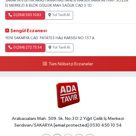
SAKARYA EĞİTİM ARAŞTIRMA HASTANESİ KARŞISI FAİKA MİTHAT SÖZER
İS MERKEZİ A BLOK GÜLLÜK MAH.SAĞLIK CAD.5 1D
0 (264) 503 10 83
Yol Tarifi Al
Şengül Eczanesi
YENI SAKARYA CAD. PATATES HALI KARSISI NO:157 A
0 (264) 272 75 54
Yol Tarifi Al
Tüm Nöbetçi Eczaneler
Arabacıalanı Mah. 509. Sk. No:3 D:2 Yiğit Çelik İş Merkezi
Serdivan/SAKARYA
[email protected]
0530 450 10 54