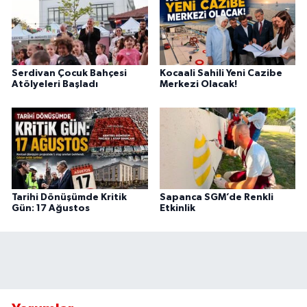
Serdivan Çocuk Bahçesi
Kocaali Sahili Yeni Cazibe
Atölyeleri Başladı
Merkezi Olacak!
Tarihi Dönüşümde Kritik
Sapanca SGM’de Renkli
Gün: 17 Ağustos
Etkinlik