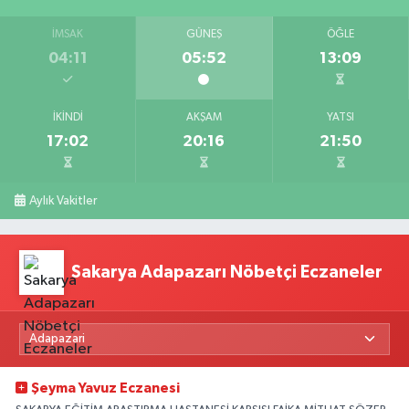
İMSAK
GÜNEŞ
ÖĞLE
04:11
05:52
13:09
İKINDI
AKŞAM
YATSI
17:02
20:16
21:50
Aylık Vakitler
Sakarya Adapazarı Nöbetçi Eczaneler
Şeyma Yavuz Eczanesi