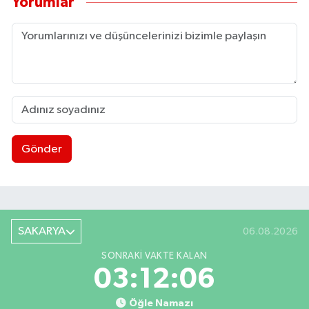
Yorumlar
Gönder
SAKARYA
06.08.2026
SONRAKI VAKTE KALAN
03:12:05
Öğle Namazı