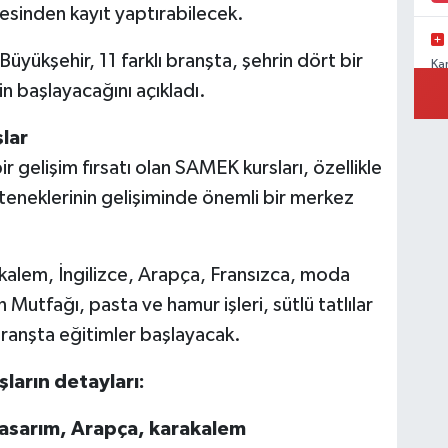
esinden kayıt yaptırabilecek.
üyükşehir, 11 farklı branşta, şehrin dört bir
Ka
Ad
n başlayacağını açıkladı.
lar
 gelişim fırsatı olan SAMEK kursları, özellikle
Ka
yeteneklerinin gelişiminde önemli bir merkez
Ad
kalem, İngilizce, Arapça, Fransızca, moda
Mutfağı, pasta ve hamur işleri, sütlü tatlılar
branşta eğitimler başlayacak.
ların detayları:
tasarım, Arapça, karakalem