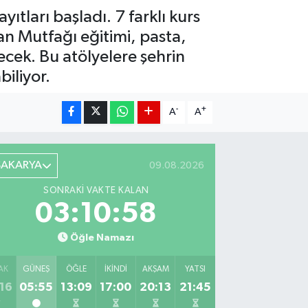
tları başladı. 7 farklı kurs
an Mutfağı eğitimi, pasta,
ilecek. Bu atölyelere şehrin
biliyor.
-
+
A
A
SAKARYA
09.08.2026
SONRAKI VAKTE KALAN
03:10:57
Öğle Namazı
AK
GÜNEŞ
ÖĞLE
İKINDI
AKŞAM
YATSI
16
05:55
13:09
17:00
20:13
21:45