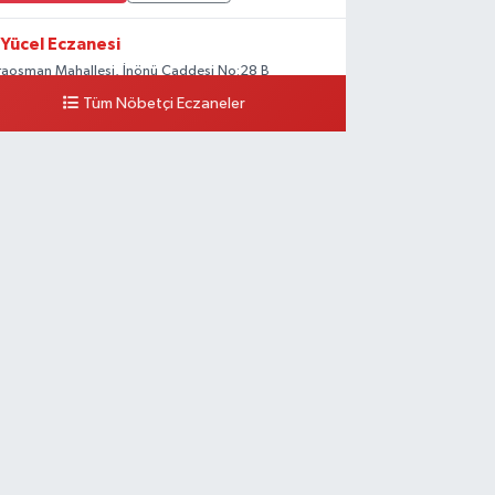
Yücel Eczanesi
raosman Mahallesi, İnönü Caddesi No:28 B
apazarı Sakarya
Tüm Nöbetçi Eczaneler
0 (264) 274 11 90
Yol Tarifi Al
Kent Eczanesi
raman Mahallesi, Cahit Kıraç Caddesi No:31 16
apazarı Sakarya
0 (264) 221 29 51
Yol Tarifi Al