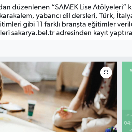
dan düzenlenen “SAMEK Lise Atölyeleri” kayı
arakalem, yabancı dil dersleri, Türk, İtaly
ğitimleri gibi 11 farklı branşta eğitimler ver
leri sakarya.bel.tr adresinden kayıt yaptıra
İMS
04: