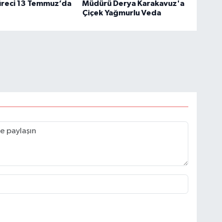
üreci 13 Temmuz’da
Müdürü Derya Karakavuz'a
Çiçek Yağmurlu Veda