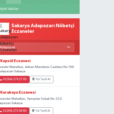
Aylık Vakitler
Sakarya Adapazarı Nöbetçi
Eczaneler
Kapsül Eczanesi
rinevler Mahallesi, Adnan Menderes Caddesi No:196
Adapazarı Sakarya
0 (264) 276 27 95
Yol Tarifi Al
Karakaya Eczanesi
merciler Mahallesi, Yamanlar Sokak No:32 E
apazarı Sakarya
0 (264) 272 06 60
Yol Tarifi Al