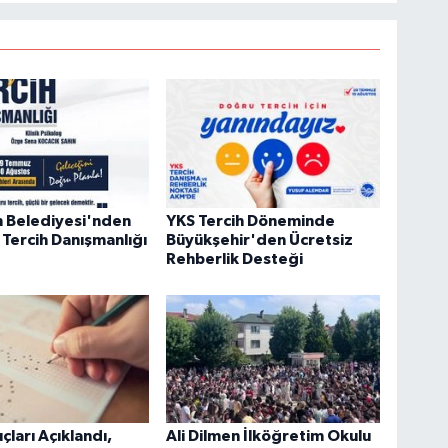
n Belediyesi'nden
YKS Tercih Döneminde
 Tercih Danışmanlığı
Büyükşehir'den Ücretsiz
Rehberlik Desteği
çları Açıklandı,
Ali Dilmen İlköğretim Okulu