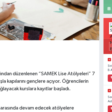
Şi
B 
fından düzenlenen “SAMEK Lise Atölyeleri” 7
nşla kapılarını gençlere açıyor. Öğrencilerin
ağlayacak kurslara kayıtlar başladı.
Se
Ad
 arasında devam edecek atölyelere