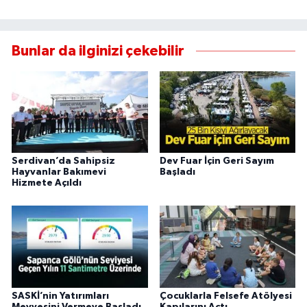
Bunlar da ilginizi çekebilir
Serdivan’da Sahipsiz
Dev Fuar İçin Geri Sayım
Hayvanlar Bakımevi
Başladı
Hizmete Açıldı
SASKİ’nin Yatırımları
Çocuklarla Felsefe Atölyesi
Meyvesini Vermeye Başladı
Kapılarını Açtı