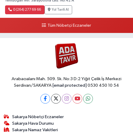
Yenidoğan Mh. Saraybosna cad. No:42 A
0 (264) 277 69 66
Yol Tarifi Al
Tüm Nöbetçi Eczaneler
Arabacıalanı Mah. 509. Sk. No:3 D:2 Yiğit Çelik İş Merkezi
Serdivan/SAKARYA
[email protected]
0530 450 10 54
Sakarya Nöbetçi Eczaneler
Sakarya Hava Durumu
Sakarya Namaz Vakitleri