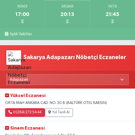
İKINDI
AKŞAM
YATSI
17:00
20:13
21:45
Aylık Vakitler
Sakarya Adapazarı Nöbetçi Eczaneler
Yüksel Eczanesi
ORTA MAH ANKARA CAD. NO 30 B (BALTÜRK OTEL KARŞISI)
0 (264) 272 54 44
Yol Tarifi Al
Sinem Eczanesi