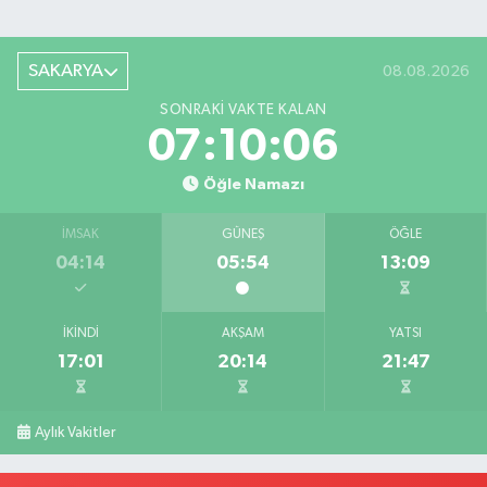
SAKARYA
08.08.2026
SONRAKI VAKTE KALAN
07:10:05
Öğle Namazı
İMSAK
GÜNEŞ
ÖĞLE
04:14
05:54
13:09
İKINDI
AKŞAM
YATSI
17:01
20:14
21:47
Aylık Vakitler