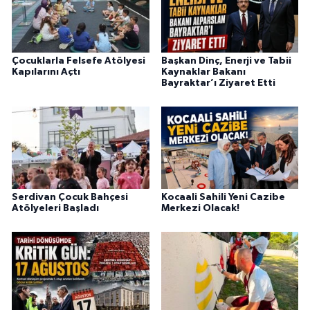
Çocuklarla Felsefe Atölyesi
Başkan Dinç, Enerji ve Tabii
Kapılarını Açtı
Kaynaklar Bakanı
Bayraktar’ı Ziyaret Etti
Serdivan Çocuk Bahçesi
Kocaali Sahili Yeni Cazibe
Atölyeleri Başladı
Merkezi Olacak!