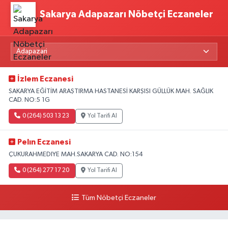
Sakarya Adapazarı Nöbetçi Eczaneler
İzlem Eczanesi
SAKARYA EĞİTİM ARAŞTIRMA HASTANESİ KARŞISI GÜLLÜK MAH. SAĞLIK
CAD. NO:5 1G
0 (264) 503 13 23
Yol Tarifi Al
Pelın Eczanesi
ÇUKURAHMEDIYE MAH.SAKARYA CAD. NO:154
0 (264) 277 17 20
Yol Tarifi Al
Tüm Nöbetçi Eczaneler