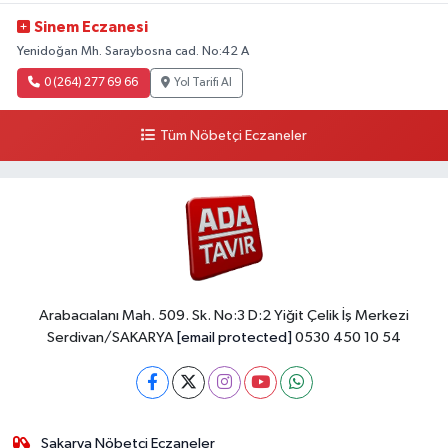
Sinem Eczanesi
Yenidoğan Mh. Saraybosna cad. No:42 A
0 (264) 277 69 66
Yol Tarifi Al
Tüm Nöbetçi Eczaneler
Arabacıalanı Mah. 509. Sk. No:3 D:2 Yiğit Çelik İş Merkezi
Serdivan/SAKARYA
[email protected]
0530 450 10 54
Sakarya Nöbetçi Eczaneler