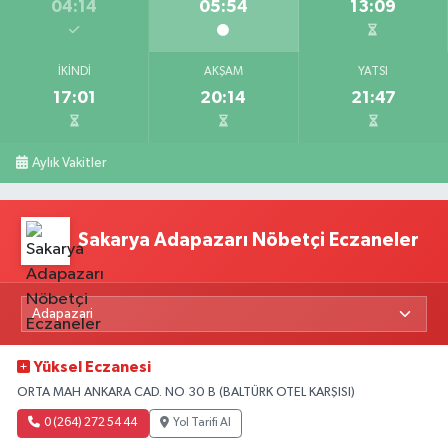
04:14
05:54
13:09
İKINDI
AKŞAM
YATSI
17:01
20:14
21:47
Aylık Vakitler
Sakarya Adapazarı Nöbetçi Eczaneler
Yüksel Eczanesi
ORTA MAH ANKARA CAD. NO 30 B (BALTÜRK OTEL KARŞISI)
0 (264) 272 54 44
Yol Tarifi Al