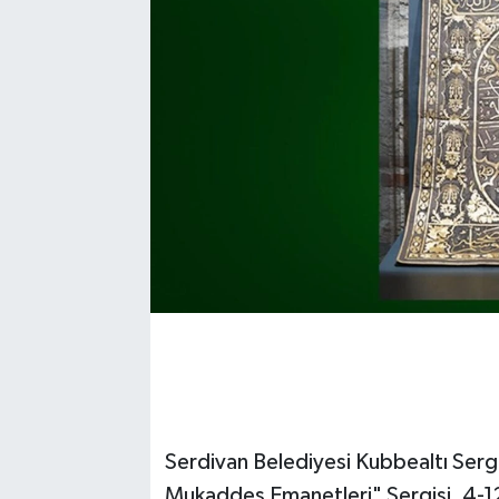
Serdivan Belediyesi Kubbealtı Ser
Mukaddes Emanetleri" Sergisi, 4-12 