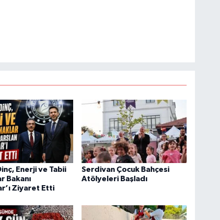
nç, Enerji ve Tabii
Serdivan Çocuk Bahçesi
r Bakanı
Atölyeleri Başladı
r’ı Ziyaret Etti