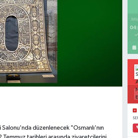
İMS
04:
SE
gi Salonu'nda düzenlenecek "Osmanlı'nın
Temmuz tarihleri arasında ziyaretçilerini