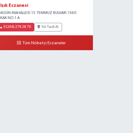
Işık Eczanesi
NİGÜN MAHALLESİ 15 TEMMUZ BULVARI 1560
KAK NO:1 A
0 (264) 278 28 70
Yol Tarifi Al
Tüm Nöbetçi Eczaneler