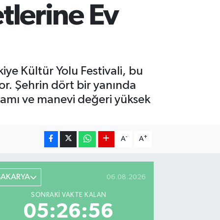
lerine Ev
ye Kültür Yolu Festivali, bu
yor. Şehrin dört bir yanında
nlamı ve manevi değeri yüksek
-
+
A
A
SAKARYA
06.08.2026
SONRAKI VAKTE KALAN
05:26:55