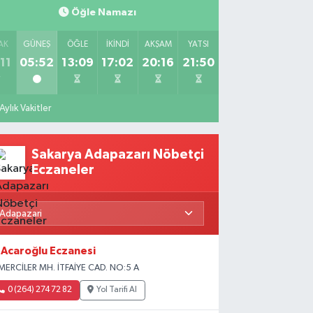
Öğle Namazı
AK
GÜNEŞ
ÖĞLE
İKINDI
AKŞAM
YATSI
11
05:52
13:09
17:02
20:16
21:50
Aylık Vakitler
Sakarya Adapazarı Nöbetçi
Eczaneler
Acaroğlu Eczanesi
MERCİLER MH. İTFAİYE CAD. NO:5 A
0 (264) 274 72 82
Yol Tarifi Al