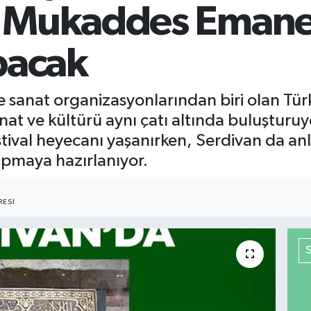
 Mukaddes Emanet
pacak
 sanat organizasyonlarından biri olan Türki
sanat ve kültürü aynı çatı altında buluşturu
stival heyecanı yaşanırken, Serdivan da a
yapmaya hazırlanıyor.
ESI