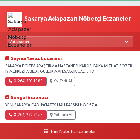
Sakarya Adapazarı Nöbetçi Eczaneler
Şeyma Yavuz Eczanesi
SAKARYA EĞİTİM ARAŞTIRMA HASTANESİ KARŞISI FAİKA MİTHAT SÖZER
İS MERKEZİ A BLOK GÜLLÜK MAH.SAĞLIK CAD.5 1D
0 (264) 503 10 83
Yol Tarifi Al
Şengül Eczanesi
YENI SAKARYA CAD. PATATES HALI KARSISI NO:157 A
0 (264) 272 75 54
Yol Tarifi Al
Tüm Nöbetçi Eczaneler