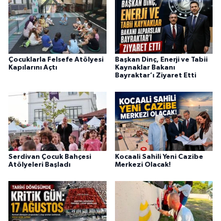
Çocuklarla Felsefe Atölyesi
Başkan Dinç, Enerji ve Tabii
Kapılarını Açtı
Kaynaklar Bakanı
Bayraktar’ı Ziyaret Etti
Serdivan Çocuk Bahçesi
Kocaali Sahili Yeni Cazibe
Atölyeleri Başladı
Merkezi Olacak!