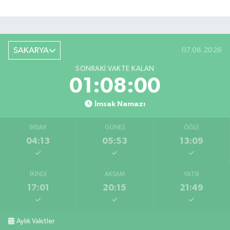
SAKARYA
07.08.2026
SONRAKI VAKTE KALAN
01:07:59
İmsak Namazı
İMSAK
GÜNEŞ
ÖĞLE
04:13
05:53
13:09
İKINDI
AKŞAM
YATSI
17:01
20:15
21:49
Aylık Vakitler