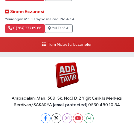
Sinem Eczanesi
Yenidoğan Mh. Saraybosna cad. No:42 A
0 (264) 277 69 66
Yol Tarifi Al
Tüm Nöbetçi Eczaneler
Arabacıalanı Mah. 509. Sk. No:3 D:2 Yiğit Çelik İş Merkezi
Serdivan/SAKARYA
[email protected]
0530 450 10 54