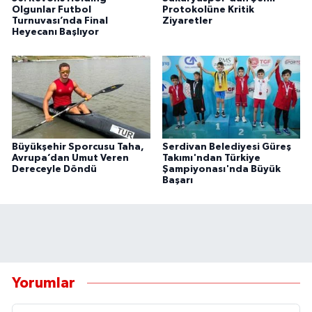
Olgunlar Futbol
Protokolüne Kritik
Turnuvası’nda Final
Ziyaretler
Heyecanı Başlıyor
Büyükşehir Sporcusu Taha,
Serdivan Belediyesi Güreş
Avrupa’dan Umut Veren
Takımı'ndan Türkiye
Dereceyle Döndü
Şampiyonası'nda Büyük
Başarı
Yorumlar