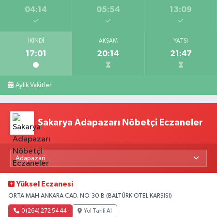
04:14
05:54
13:09
İKINDI
AKŞAM
YATSI
17:01
20:14
21:47
Aylık Vakitler
Sakarya Adapazarı Nöbetçi Eczaneler
Yüksel Eczanesi
ORTA MAH ANKARA CAD. NO 30 B (BALTÜRK OTEL KARŞISI)
0 (264) 272 54 44
Yol Tarifi Al