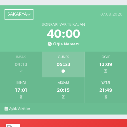
SAKARYA
07.08.2026
SONRAKI VAKTE KALAN
39:59
Öğle Namazı
İMSAK
GÜNEŞ
ÖĞLE
04:13
05:53
13:09
İKINDI
AKŞAM
YATSI
17:01
20:15
21:49
Aylık Vakitler