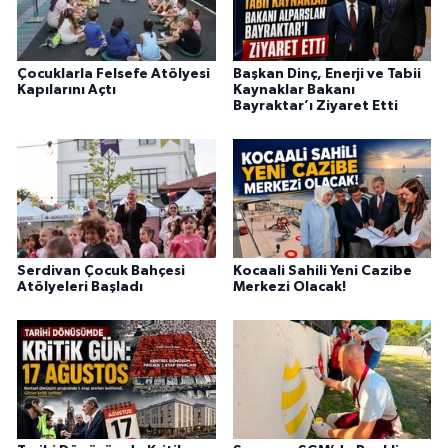
Çocuklarla Felsefe Atölyesi
Başkan Dinç, Enerji ve Tabii
Kapılarını Açtı
Kaynaklar Bakanı
Bayraktar’ı Ziyaret Etti
Serdivan Çocuk Bahçesi
Kocaali Sahili Yeni Cazibe
Atölyeleri Başladı
Merkezi Olacak!