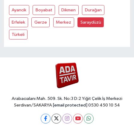
Ayancik
Boyabat
Dikmen
Durağan
Erfelek
Gerze
Merkez
Saraydüzü
Türkeli
Arabacıalanı Mah. 509. Sk. No:3 D:2 Yiğit Çelik İş Merkezi
Serdivan/SAKARYA
[email protected]
0530 450 10 54