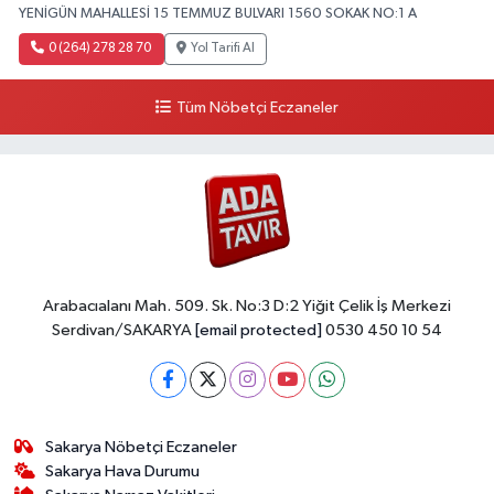
YENİGÜN MAHALLESİ 15 TEMMUZ BULVARI 1560 SOKAK NO:1 A
0 (264) 278 28 70
Yol Tarifi Al
Tüm Nöbetçi Eczaneler
Arabacıalanı Mah. 509. Sk. No:3 D:2 Yiğit Çelik İş Merkezi
Serdivan/SAKARYA
[email protected]
0530 450 10 54
Sakarya Nöbetçi Eczaneler
Sakarya Hava Durumu