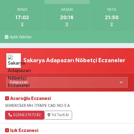
İKINDI
AKŞAM
YATSI
17:02
20:16
21:50
Aylık Vakitler
Sakarya Adapazarı Nöbetçi Eczaneler
Acaroğlu Eczanesi
SEMERCİLER MH. İTFAİYE CAD. NO:5 A
0 (264) 274 72 82
Yol Tarifi Al
Işık Eczanesi