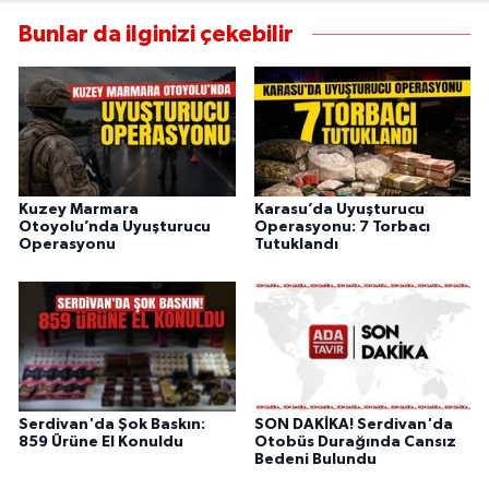
Bunlar da ilginizi çekebilir
Kuzey Marmara
Karasu’da Uyuşturucu
Otoyolu’nda Uyuşturucu
Operasyonu: 7 Torbacı
Operasyonu
Tutuklandı
Serdivan'da Şok Baskın:
SON DAKİKA! Serdivan'da
859 Ürüne El Konuldu
Otobüs Durağında Cansız
Bedeni Bulundu