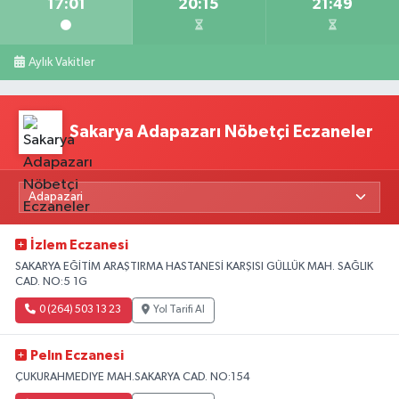
17:01
20:15
21:49
Aylık Vakitler
Sakarya Adapazarı Nöbetçi Eczaneler
İzlem Eczanesi
SAKARYA EĞİTİM ARAŞTIRMA HASTANESİ KARŞISI GÜLLÜK MAH. SAĞLIK
CAD. NO:5 1G
0 (264) 503 13 23
Yol Tarifi Al
Pelın Eczanesi
ÇUKURAHMEDIYE MAH.SAKARYA CAD. NO:154