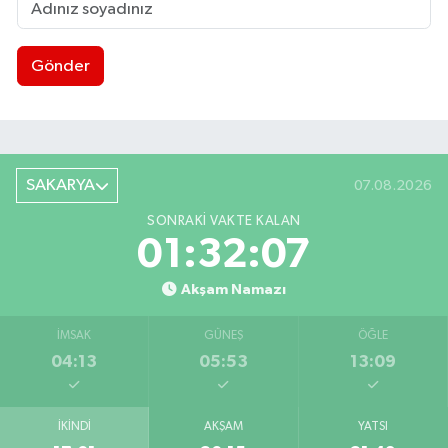
Gönder
SAKARYA
07.08.2026
SONRAKI VAKTE KALAN
01:32:06
Akşam Namazı
İMSAK
GÜNEŞ
ÖĞLE
04:13
05:53
13:09
İKINDI
AKŞAM
YATSI