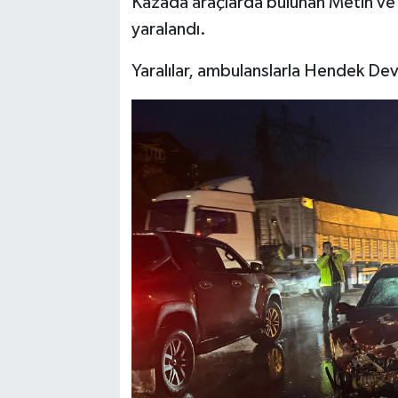
Kazada araçlarda bulunan Metin ve
yaralandı.
Yaralılar, ambulanslarla Hendek Devl