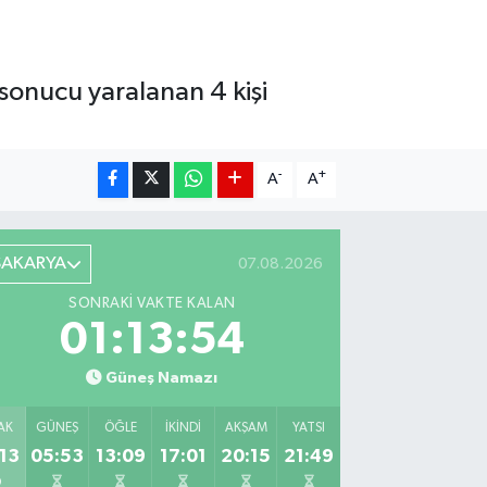
sonucu yaralanan 4 kişi
-
+
A
A
SAKARYA
07.08.2026
SONRAKI VAKTE KALAN
01:13:52
Güneş Namazı
AK
GÜNEŞ
ÖĞLE
İKINDI
AKŞAM
YATSI
13
05:53
13:09
17:01
20:15
21:49