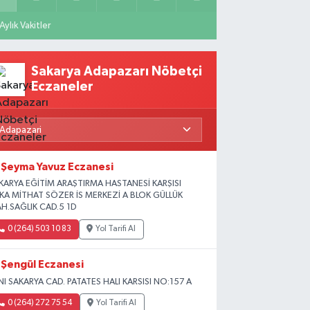
Aylık Vakitler
Sakarya Adapazarı Nöbetçi
Eczaneler
Şeyma Yavuz Eczanesi
KARYA EĞİTİM ARAŞTIRMA HASTANESİ KARŞISI
İKA MİTHAT SÖZER İS MERKEZİ A BLOK GÜLLÜK
H.SAĞLIK CAD.5 1D
0 (264) 503 10 83
Yol Tarifi Al
Şengül Eczanesi
NI SAKARYA CAD. PATATES HALI KARSISI NO:157 A
0 (264) 272 75 54
Yol Tarifi Al