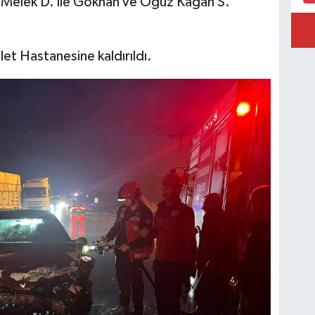
 Melek D. ile Gökhan ve Oğuz Kağan S.
et Hastanesine kaldırıldı.