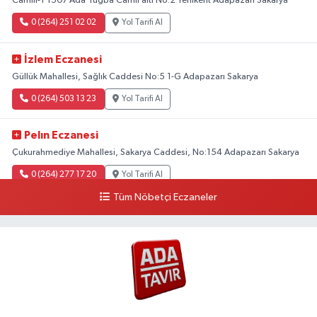
Camili-1 1507 Ada Tuğba Camii altı No:2 Yenikent Adapazarı Sakarya
0 (264) 251 02 02
Yol Tarifi Al
İzlem Eczanesi
Güllük Mahallesi, Sağlık Caddesi No:5 1-G Adapazarı Sakarya
0 (264) 503 13 23
Yol Tarifi Al
Pelın Eczanesi
Çukurahmediye Mahallesi, Sakarya Caddesi, No:154 Adapazarı Sakarya
0 (264) 277 17 20
Yol Tarifi Al
Tüm Nöbetçi Eczaneler