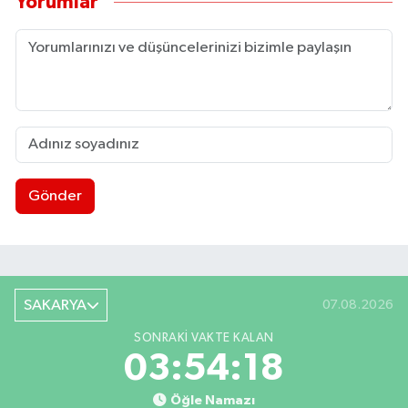
Yorumlar
Gönder
SAKARYA
07.08.2026
SONRAKI VAKTE KALAN
03:54:17
Öğle Namazı