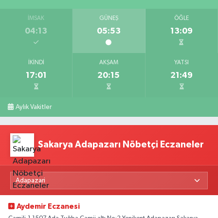
İMSAK
GÜNEŞ
ÖĞLE
04:13
05:53
13:09
İKINDI
AKŞAM
YATSI
17:01
20:15
21:49
Aylık Vakitler
Sakarya Adapazarı Nöbetçi Eczaneler
Aydemir Eczanesi