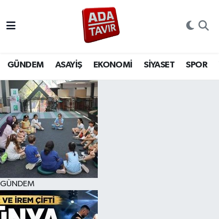
GÜNDEM
GÜNDEM
Sakarya Nöbetçi Eczaneler
ASAYİŞ
ASAYİŞ
Sakarya Hava Durumu
GÜNDEM
ASAYİŞ
EKONOMİ
SİYASET
SPOR
EKONOMİ
EKONOMİ
Sakarya Namaz Vakitleri
SİYASET
SİYASET
Sakarya Trafik Yoğunluk Haritası
SPOR
SPOR
Süper Lig Puan Durumu ve Fikstür
YAŞAM
YAŞAM
Tüm Manşetler
GÜNDEM
EĞİTİM
EĞİTİM
Son Dakika Haberleri
MAGAZİN
MAGAZİN
Haber Arşivi