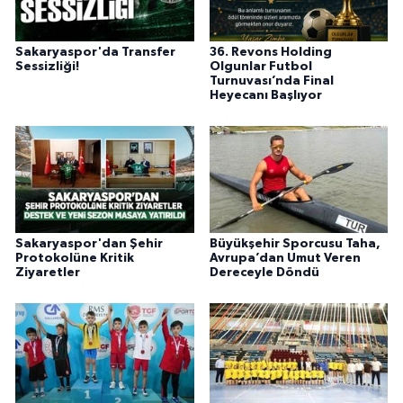
Sakaryaspor'da Transfer
36. Revons Holding
Sessizliği!
Olgunlar Futbol
Turnuvası’nda Final
Heyecanı Başlıyor
Sakaryaspor'dan Şehir
Büyükşehir Sporcusu Taha,
Protokolüne Kritik
Avrupa’dan Umut Veren
Ziyaretler
Dereceyle Döndü