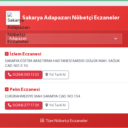
Sakarya Adapazarı Nöbetçi Eczaneler
İzlem Eczanesi
SAKARYA EĞİTİM ARAŞTIRMA HASTANESİ KARŞISI GÜLLÜK MAH. SAĞLIK
CAD. NO:5 1G
0 (264) 503 13 23
Yol Tarifi Al
Pelın Eczanesi
ÇUKURAHMEDIYE MAH.SAKARYA CAD. NO:154
0 (264) 277 17 20
Yol Tarifi Al
Tüm Nöbetçi Eczaneler