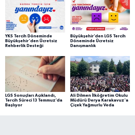
YKS Tercih Döneminde
Büyükşehir’den LGS Tercih
Büyükşehir'den Ücretsiz
Döneminde Ücretsiz
Rehberlik Desteği
Danışmanlık
LGS Sonuçları Açıklandı,
Ali Dilmen İlköğretim Okulu
Tercih Süreci 13 Temmuz’da
Müdürü Derya Karakavuz'a
Başlıyor
Çiçek Yağmurlu Veda