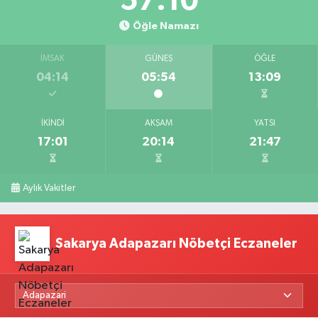
57:10
Öğle Namazı
İMSAK
GÜNEŞ
ÖĞLE
04:14
05:54
13:09
İKINDI
AKŞAM
YATSI
17:01
20:14
21:47
Aylık Vakitler
Sakarya Adapazarı Nöbetçi Eczaneler