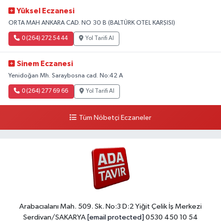
Yüksel Eczanesi
ORTA MAH ANKARA CAD. NO 30 B (BALTÜRK OTEL KARŞISI)
0 (264) 272 54 44
Yol Tarifi Al
Sinem Eczanesi
Yenidoğan Mh. Saraybosna cad. No:42 A
0 (264) 277 69 66
Yol Tarifi Al
Tüm Nöbetçi Eczaneler
Arabacıalanı Mah. 509. Sk. No:3 D:2 Yiğit Çelik İş Merkezi
Serdivan/SAKARYA
[email protected]
0530 450 10 54