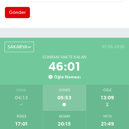
Gönder
SAKARYA
07.08.2026
SONRAKI VAKTE KALAN
46:00
Öğle Namazı
İMSAK
GÜNEŞ
ÖĞLE
04:13
05:53
13:09
İKINDI
AKŞAM
YATSI
17:01
20:15
21:49