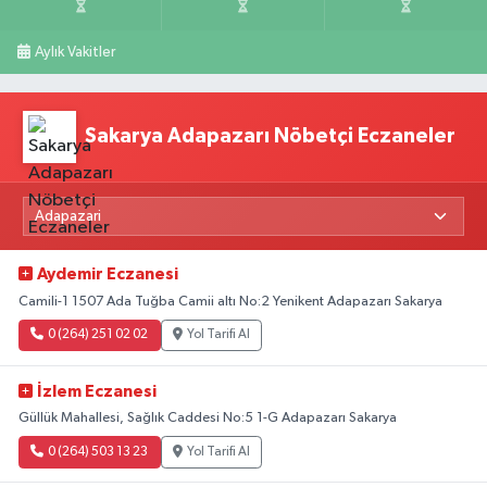
Aylık Vakitler
Sakarya Adapazarı Nöbetçi Eczaneler
Aydemir Eczanesi
Camili-1 1507 Ada Tuğba Camii altı No:2 Yenikent Adapazarı Sakarya
0 (264) 251 02 02
Yol Tarifi Al
İzlem Eczanesi
Güllük Mahallesi, Sağlık Caddesi No:5 1-G Adapazarı Sakarya
0 (264) 503 13 23
Yol Tarifi Al