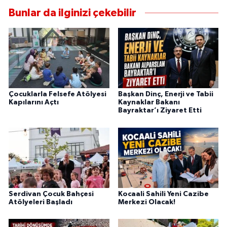
Bunlar da ilginizi çekebilir
Çocuklarla Felsefe Atölyesi
Başkan Dinç, Enerji ve Tabii
Kapılarını Açtı
Kaynaklar Bakanı
Bayraktar’ı Ziyaret Etti
Serdivan Çocuk Bahçesi
Kocaali Sahili Yeni Cazibe
Atölyeleri Başladı
Merkezi Olacak!