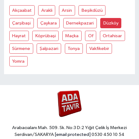
Akçaabat
Arakli
Arsin
Beşikdüzü
Çarşibaşi
Çaykara
Dernekpazari
Düzköy
Hayrat
Köprübaşi
Maçka
Of
Ortahisar
Sürmene
Şalpazari
Tonya
Vakfikebir
Yomra
Arabacıalanı Mah. 509. Sk. No:3 D:2 Yiğit Çelik İş Merkezi
Serdivan/SAKARYA
[email protected]
0530 450 10 54