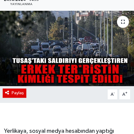
YAYINLANMA
Paylaş
-
+
A
A
Yerlikaya, sosyal medya hesabından yaptığı