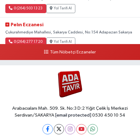
0 (264) 503 13 23
Yol Tarifi Al
Pelın Eczanesi
Çukurahmediye Mahallesi, Sakarya Caddesi, No:154 Adapazarı Sakarya
0 (264) 277 17 20
Yol Tarifi Al
Tüm Nöbetçi Eczaneler
Arabacıalanı Mah. 509. Sk. No:3 D:2 Yiğit Çelik İş Merkezi
Serdivan/SAKARYA
[email protected]
0530 450 10 54