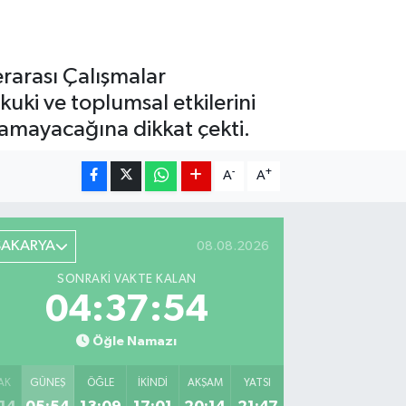
erarası Çalışmalar
uki ve toplumsal etkilerini
 alamayacağına dikkat çekti.
-
+
A
A
SAKARYA
08.08.2026
SONRAKI VAKTE KALAN
04:37:53
Öğle Namazı
AK
GÜNEŞ
ÖĞLE
İKINDI
AKŞAM
YATSI