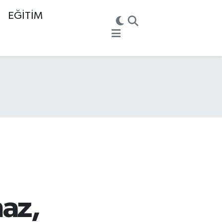
EĞİTİM
maz,