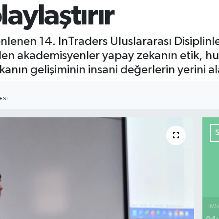
aylaştırır
lenen 14. InTraders Uluslararası Disiplinl
den akademisyenler yapay zekanın etik, huk
zekanın gelişiminin insani değerlerin yerini
ESI
İMS