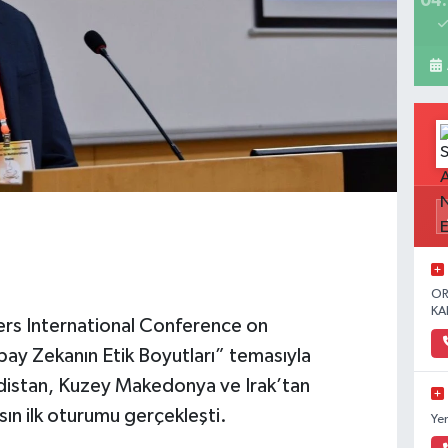
04:
OR
KA
ers International Conference on
apay Zekanın Etik Boyutları” temasıyla
distan, Kuzey Makedonya ve Irak’tan
sın ilk oturumu gerçekleşti.
Ye