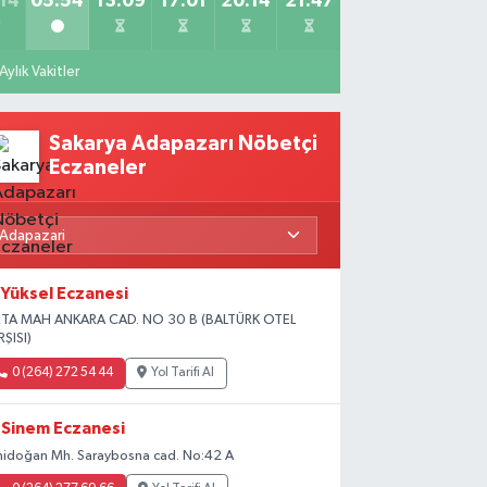
14
05:54
13:09
17:01
20:14
21:47
Aylık Vakitler
Sakarya Adapazarı Nöbetçi
Eczaneler
Yüksel Eczanesi
TA MAH ANKARA CAD. NO 30 B (BALTÜRK OTEL
RŞISI)
0 (264) 272 54 44
Yol Tarifi Al
Sinem Eczanesi
nidoğan Mh. Saraybosna cad. No:42 A