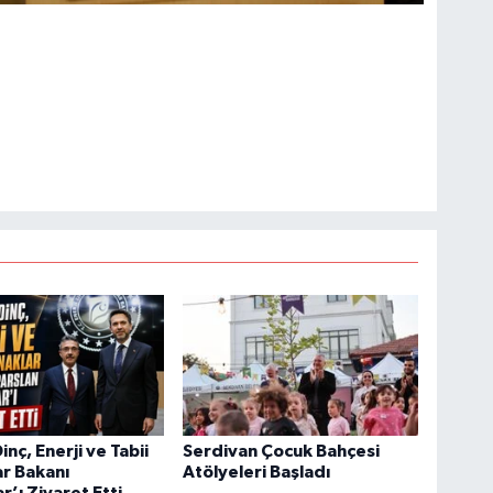
nç, Enerji ve Tabii
Serdivan Çocuk Bahçesi
r Bakanı
Atölyeleri Başladı
r’ı Ziyaret Etti