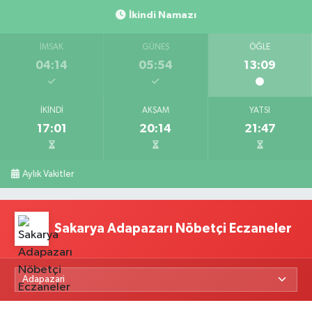
İkindi Namazı
İMSAK
GÜNEŞ
ÖĞLE
04:14
05:54
13:09
İKINDI
AKŞAM
YATSI
17:01
20:14
21:47
Aylık Vakitler
Sakarya Adapazarı Nöbetçi Eczaneler