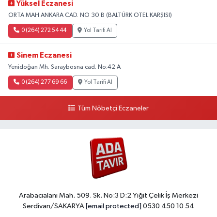
Yüksel Eczanesi
ORTA MAH ANKARA CAD. NO 30 B (BALTÜRK OTEL KARŞISI)
0 (264) 272 54 44
Yol Tarifi Al
Sinem Eczanesi
Yenidoğan Mh. Saraybosna cad. No:42 A
0 (264) 277 69 66
Yol Tarifi Al
Tüm Nöbetçi Eczaneler
Arabacıalanı Mah. 509. Sk. No:3 D:2 Yiğit Çelik İş Merkezi
Serdivan/SAKARYA
[email protected]
0530 450 10 54