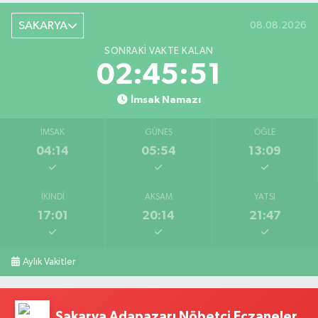
SAKARYA
08.08.2026
SONRAKI VAKTE KALAN
02:45:51
İmsak Namazı
İMSAK
GÜNEŞ
ÖĞLE
04:14
05:54
13:09
İKINDI
AKŞAM
YATSI
17:01
20:14
21:47
Aylık Vakitler
Sakarya Adapazarı Nöbetçi Eczaneler