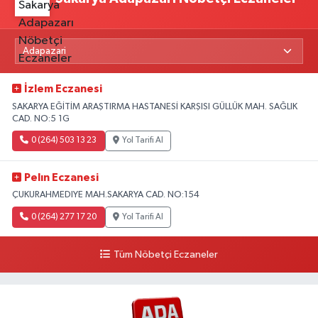
İzlem Eczanesi
SAKARYA EĞİTİM ARAŞTIRMA HASTANESİ KARŞISI GÜLLÜK MAH. SAĞLIK
CAD. NO:5 1G
0 (264) 503 13 23
Yol Tarifi Al
Pelın Eczanesi
ÇUKURAHMEDIYE MAH.SAKARYA CAD. NO:154
0 (264) 277 17 20
Yol Tarifi Al
Tüm Nöbetçi Eczaneler