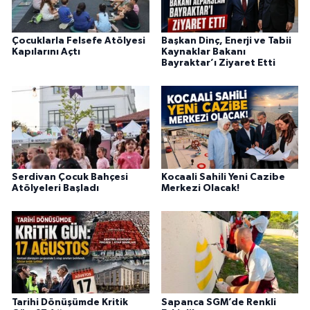
Çocuklarla Felsefe Atölyesi
Başkan Dinç, Enerji ve Tabii
Kapılarını Açtı
Kaynaklar Bakanı
Bayraktar’ı Ziyaret Etti
Serdivan Çocuk Bahçesi
Kocaali Sahili Yeni Cazibe
Atölyeleri Başladı
Merkezi Olacak!
Tarihi Dönüşümde Kritik
Sapanca SGM’de Renkli