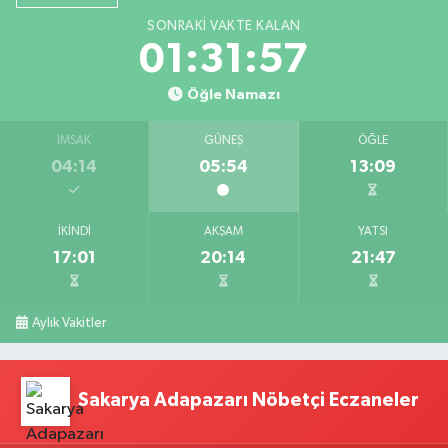
SONRAKI VAKTE KALAN
01:31:56
Öğle Namazı
İMSAK
GÜNEŞ
ÖĞLE
04:14
05:54
13:09
İKINDI
AKŞAM
YATSI
17:01
20:14
21:47
Aylık Vakitler
Sakarya Adapazarı Nöbetçi Eczaneler