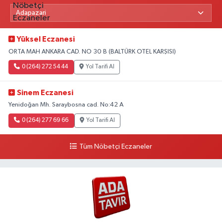
Yüksel Eczanesi
ORTA MAH ANKARA CAD. NO 30 B (BALTÜRK OTEL KARŞISI)
0 (264) 272 54 44
Yol Tarifi Al
Sinem Eczanesi
Yenidoğan Mh. Saraybosna cad. No:42 A
0 (264) 277 69 66
Yol Tarifi Al
Tüm Nöbetçi Eczaneler