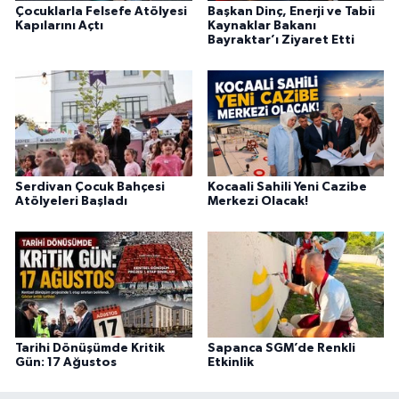
Çocuklarla Felsefe Atölyesi
Başkan Dinç, Enerji ve Tabii
Kapılarını Açtı
Kaynaklar Bakanı
Bayraktar’ı Ziyaret Etti
Serdivan Çocuk Bahçesi
Kocaali Sahili Yeni Cazibe
Atölyeleri Başladı
Merkezi Olacak!
Tarihi Dönüşümde Kritik
Sapanca SGM’de Renkli
Gün: 17 Ağustos
Etkinlik