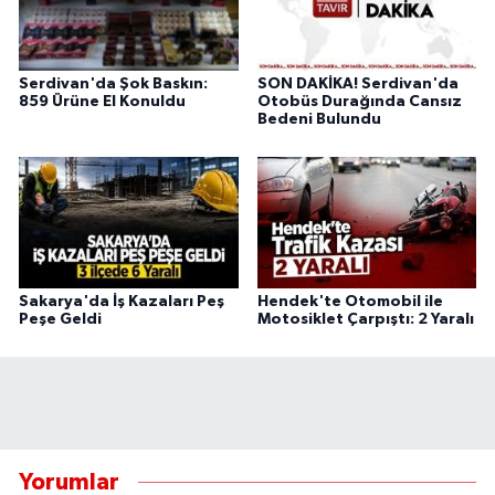
Serdivan'da Şok Baskın:
SON DAKİKA! Serdivan'da
859 Ürüne El Konuldu
Otobüs Durağında Cansız
Bedeni Bulundu
Sakarya'da İş Kazaları Peş
Hendek'te Otomobil ile
Peşe Geldi
Motosiklet Çarpıştı: 2 Yaralı
Yorumlar