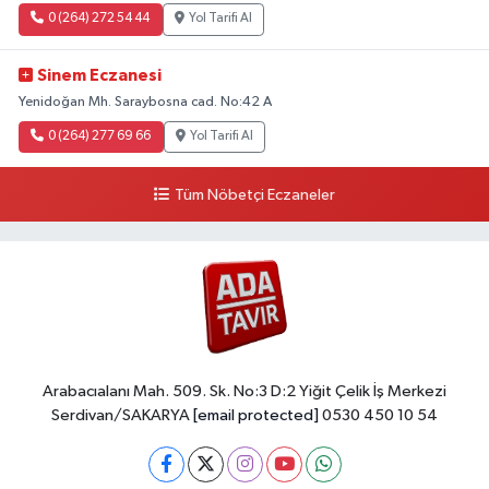
0 (264) 272 54 44
Yol Tarifi Al
Sinem Eczanesi
Yenidoğan Mh. Saraybosna cad. No:42 A
0 (264) 277 69 66
Yol Tarifi Al
Tüm Nöbetçi Eczaneler
Arabacıalanı Mah. 509. Sk. No:3 D:2 Yiğit Çelik İş Merkezi
Serdivan/SAKARYA
[email protected]
0530 450 10 54