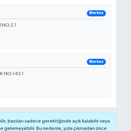
Merkez
 NO:2 1
Merkez
K NO:143 1
r, bazıları sadece gerektiğinde açık kalabilir veya
 gelemeyebilir. Bu nedenle, yola çıkmadan önce