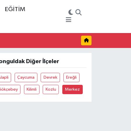
EĞİTİM
onguldak Diğer İlçeler
lapli
Çaycuma
Devrek
Ereğli
Gökçebey
Kilimli
Kozlu
Merkez