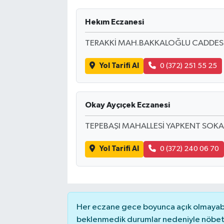
Hekım Eczanesi
TERAKKİ MAH.BAKKALOĞLU CADDESİ
Yol Tarifi Al
0 (372) 251 55 25
Okay Ayçıçek Eczanesi
TEPEBAŞI MAHALLESİ YAPKENT SOKA
Yol Tarifi Al
0 (372) 240 06 70
Her eczane gece boyunca açık olmayabili
beklenmedik durumlar nedeniyle nöbete